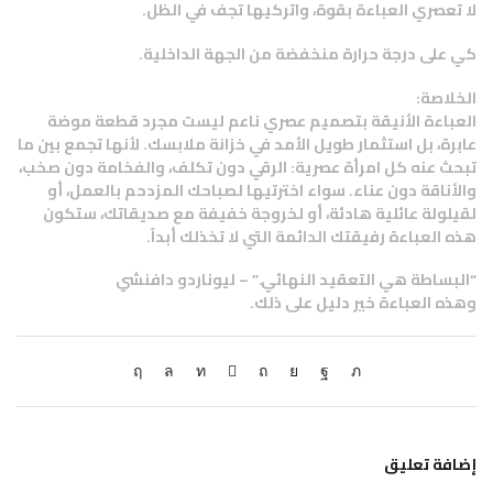
لا تعصري العباءة بقوة، واتركيها تجف في الظل.
كي على درجة حرارة منخفضة من الجهة الداخلية.
الخلاصة:
العباءة الأنيقة بتصميم عصري ناعم ليست مجرد قطعة موضة
عابرة، بل استثمار طويل الأمد في خزانة ملابسك. لأنها تجمع بين ما
تبحث عنه كل امرأة عصرية: الرقي دون تكلف، والفخامة دون صخب،
والأناقة دون عناء. سواء اخترتيها لصباحك المزدحم بالعمل، أو
لقيلولة عائلية هادئة، أو لخروجة خفيفة مع صديقاتك، ستكون
هذه العباءة رفيقتك الدائمة التي لا تخذلك أبداً.
“البساطة هي التعقيد النهائي.” – ليوناردو دافنشي
وهذه العباءة خير دليل على ذلك.
إضافة تعليق