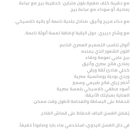
مع حقيبة كتف صغيرة بلون متباين: كحقيبة بيج مع عباءة
رمادية، أو سوداء مع عباءة بيج.
مع حذاء مريح وأنيق: صنادل جلدية ناعمة أو باليه كلاسيكي.
مع وشاح حريري: حول الرقبة لإضافة لمسة أنوثة ناعمة.
ألوان تناسب التصميم العصري الناعم:
اللون الشعور الذي يمنحه
بيج عاجي نعومة ونقاء
رمادي فاتح عصري وأنيق
كحلي هادئ ثقة ورقي
وردي بودرة رومانسية عصرية
أخضر زيتي فاتح طبيعي ومميز
أسود مطفي كلاسيكي بلمسة عصرية
العناية بعبايتك الأنيقة:
للحفاظ على البساطة والفخامة لأطول وقت ممكن:
يُفضل الغسل الجاف للحفاظ على قماش الفاخر.
في حال الغسل اليدوي، استخدمي ماء بارد وصابوناً خفيفاً.