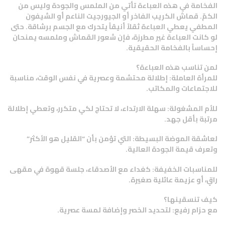
الفخامة في هذه العباءة تأتي من الملمس والجودة وليس من
الكمّ. قماش الكريب الفاخر أو الجيورجيت الناعم أو الشيفون
المطفي يعطي العباءة ثقلاً أنيقاً يتحرك مع الجسم برشاقة. حتى
لو كانت العباءة غير مطرزة، فإن شعور القماش وملمسه يمنحان
إحساساً بالفخامة الحقيقية.
لمن تناسب هذه العباءة؟
للمرأة العاملة: إطلالة محتشمة وعصرية في نفس الوقت، مناسبة
للاجتماعات والمكاتب.
للأم المشغولة: سهلة الارتداء، لا تحتاج لكي متكرر، وتعطي إطلالة
مرتبة بأقل جهد.
لعاشقة الموضة البسيطة: التي تؤمن بأن “القليل هو الأكثر”
وتعرف قيمة الجودة العالية.
للمناسبات الخفيفة: كغداء مع الأصدقاء، جلسة قهوة في مقهى
راقٍ، أو عزيمة عائلية صغيرة.
كيف تنسقينها؟
مع حزام رفيع: لتحديد الخصر وإضافة لمسة عصرية.