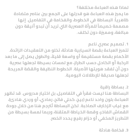
لماذا هذه العباءة مختلفة؟
ما يميز هذه العباءة هو قدرتها على الجمع بين عناصر متضادة
ظاهرياً: البساطة في الخطوط، والفخامة في التفاصيل. إنها
مصممة خصيصاً للمرأة العصرية التي تريد أن تبدو أنيقة دون
مبالغة، ومميزة دون تكلف.
1. تصميم عصري ناعم
تتميز العباءة بقصة انسيابية هادئة، تخلو من التعقيدات الزائدة.
الأكمام بقصة مستقيمة أو واسعة قليلاً، والطول يصل إلى ما بعد
الركبة أو الكاحل حسب الطراز، مع لمسات بسيطة تجعلها عصرية
دون أن تفقد هويتها الأصيلة. الخطوط النظيفة والقصّة المريحة
تجعلها صديقة للإطلالات اليومية.
2. بساطة راقية
البساطة هنا ليست فقراً في التفاصيل، بل اختيار مدروس. قد تظهر
العباءة بلون واحد ناعم (بيج، كحلي فاتح، رمادي، أو وردي هادئ)،
مع غياب الزخارف الصاخبة. لكن البساطة تُترجم هنا من خلال جودة
القماش الفاخر، وقصة الخياطة المتقنة، وربما لمسة بسيطة من
التطريز المخفي أو حزام رفيع يحدد الخصر.
3. فخامة هادئة